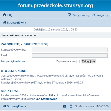
forum.przedszkole.straszyn.org
FAQ
Zarejestruj się
Zaloguj się
Strona główna
Dzisiaj jest 10 sierpnia 2026, o 08:53
Na tej witrynie nie ma forów.
ZALOGUJ SIĘ
•
ZAREJESTRUJ SIĘ
Nazwa użytkownika:
Hasło:
Nie pamiętam hasła
Zapamiętaj mnie
KTO JEST ONLINE
Jest
2
użytkowników online :: 0 zarejestrowanych, 0 ukrytych i 2 gości (wg danych z
ostatnich 5 minut)
Najwięcej użytkowników (
667
) było online 17 czerwca 2026, o 07:24
STATYSTYKI
Liczba postów:
1030
• Liczba tematów:
992
• Liczba użytkowników:
61
• Ostatnio
zarejestrowany użytkownik:
Jan Stanulewicz
Strona główna
Strefa czasowa
UTC+02:00